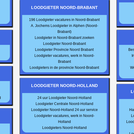
LOODGIETER NOORD-BRABANT
196 Loodgieter vacatures in Noord-Brabant
A. Jochems Loodgieter in Alphen (Noord-
Brabant)
Loodgieter in Noord-Brabant zoeken
Loodgieter Noord-Brabant
Loodgieter Provincie Noord Brabant
Bes
Loodgieter vacatures, werk in Noord-
I
Brabant
Loodgieters in de provincie Noord-Brabant
We
LOODGIETER NOORD-HOLLAND
L
d
24 uur Loodgieter Noord-Holland
Loodgieter Centrale Noord-Holland
Loodgieter Noord-Holland 24 uur service
Ha
Loodgieter vacatures, werk in Noord-
L
Holland
Lood
Loodgieters Noord-Holland
Lo