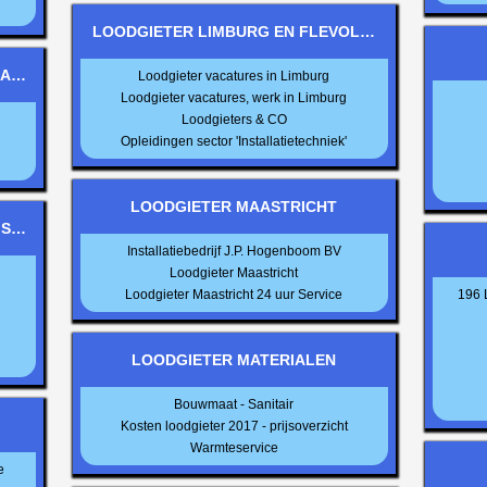
LOODGIETER LIMBURG EN FLEVOLAND
LAND
Loodgieter vacatures in Limburg
Loodgieter vacatures, werk in Limburg
Loodgieters & CO
Opleidingen sector 'Installatietechniek'
LOODGIETER MAASTRICHT
JSEL
Installatiebedrijf J.P. Hogenboom BV
Loodgieter Maastricht
Loodgieter Maastricht 24 uur Service
196 
LOODGIETER MATERIALEN
Bouwmaat - Sanitair
Kosten loodgieter 2017 - prijsoverzicht
Warmteservice
e