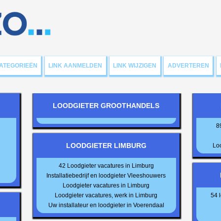
ATEGORIEËN
LINK AANMELDEN
LINK WIJZIGEN
ADVERTEREN
.
LOODGIETER GROOTHANDELS
8
LOODGIETER LIMBURG
Loo
42 Loodgieter vacatures in Limburg
Installatiebedrijf en loodgieter Vleeshouwers
Loodgieter vacatures in Limburg
Loodgieter vacatures, werk in Limburg
54 
Uw installateur en loodgieter in Voerendaal